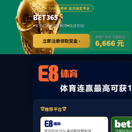
中国·565n
思想理论
党建动态
首页
经开区首座标准化瓶装燃气供应站正式投运
发布时间：
2025-12-05
作者：
12月5日，由565net必赢客户端集团河南中原燃气
成投运。该站是经开区首座按照最新国家标准设计的Ⅱ级
阶段。