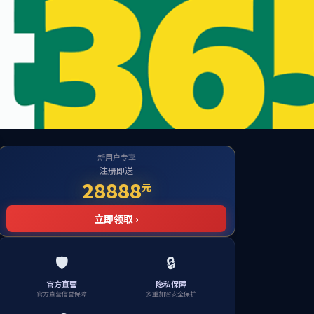
客户端|官方网站
新闻中心
党的建设
多彩565net
招采信息
模范事迹
专题学习
必赢客户端
17
近平谈治国理
机整体
2025
/
12