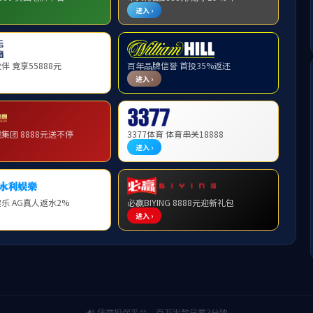
【二十届四中全会】如何把握“十五五”时期我国
际国内形势？
【二十届四中全会】如何理解“十五五”时期在基
义现代化进程中的重要地位？